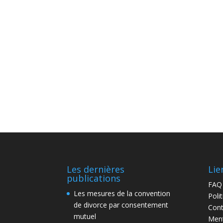
Les dernières
Lie
publications
FAQ
Les mesures de la convention
Poli
de divorce par consentement
Cont
mutuel
Ment