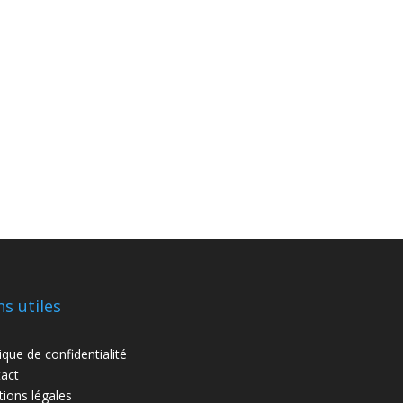
ns utiles
tique de confidentialité
act
ions légales